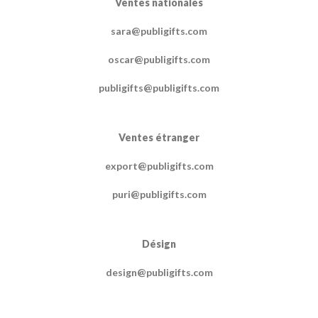
Ventes nationales
sara@publigifts.com
oscar@publigifts.com
publigifts@publigifts.com
Ventes étranger
export@publigifts.com
puri@publigifts.com
Désign
design@publigifts.com