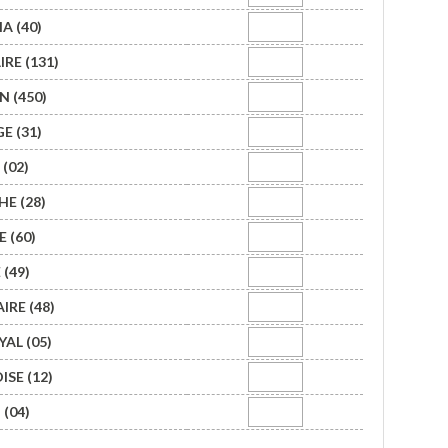
A (40)
IRE (131)
 (450)
E (31)
 (02)
HE (28)
 (60)
 (49)
IRE (48)
YAL (05)
SE (12)
 (04)