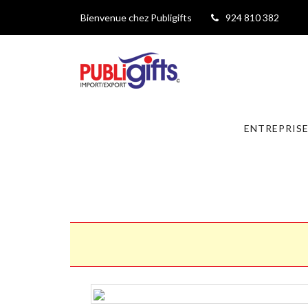
Bienvenue chez Publigifts
924 810 382
ENTREPRIS