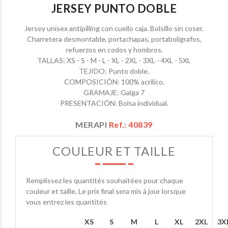
JERSEY PUNTO DOBLE
Jersey unisex antipilling con cuello caja. Bolsillo sin coser.
Charretera desmontable, portachapas, portabolígrafos,
refuerzos en codos y hombros.
TALLAS: XS - S - M - L - XL - 2XL - 3XL - 4XL - 5XL
TEJIDO: Punto doble.
COMPOSICIÓN: 100% acrílico.
GRAMAJE: Galga 7
PRESENTACIÓN: Bolsa individual.
MERAPI
Ref.: 40839
COULEUR ET TAILLE
Remplissez les quantités souhaitées pour chaque
couleur et taille. Le prix final sera mis à jour lorsque
vous entrez les quantités
XS
S
M
L
XL
2XL
3X