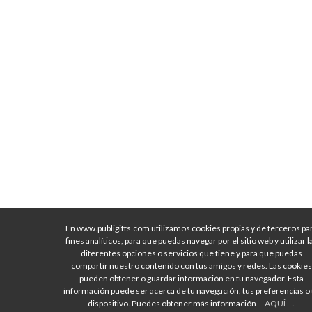
En www.publigifts.com utilizamos cookies propias y de terceros pa
fines analíticos, para que puedas navegar por el sitio web y utilizar l
diferentes opciones o servicios que tiene y para que puedas
compartir nuestro contenido con tus amigos y redes. Las cookies
pueden obtener o guardar información en tu navegador. Esta
información puede ser acerca de tu navegación, tus preferencias o 
dispositivo. Puedes obtener más información
AQUÍ
.