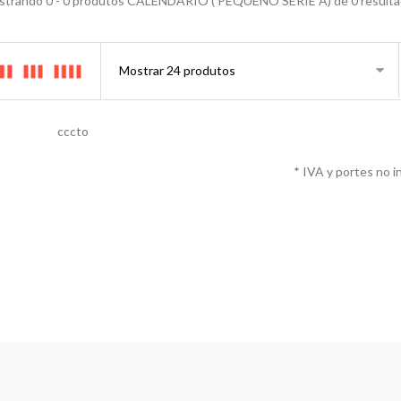
trando 0 - 0 produtos CALENDÁRIO ( PEQUENO SERIE A) de 0 result
cccto
* IVA y portes no i