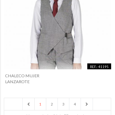
REF.: 41195
CHALECO MUJER
LANZAROTE
Previous
Next
1
2
3
4