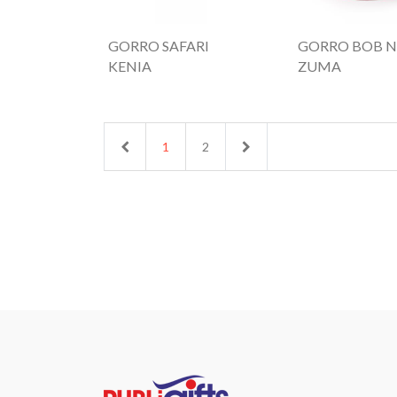
GORRO SAFARI
GORRO BOB N
KENIA
ZUMA
Previous
Next
1
2