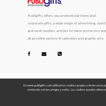
Publigifts offers you promotional items and
corporate gifts, a wide range of advertising, sport
and work textiles, articles for labor protection an
all possible options in calendars and graphic arts.
2026 Copyright Publigifts.
En www.publigifts.com utilizamos cookies propias y de terceros par
contenido con tus amigos y redes. Las cookies pueden obtener 