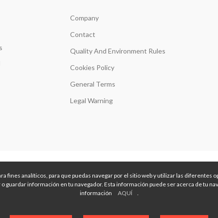
Company
Contact
s
Quality And Environment Rules
d
Cookies Policy
General Terms
Legal Warning
Developed by Gabala
a fines analíticos, para que puedas navegar por el sitio web y utilizar las diferentes
o guardar información en tu navegador. Esta información puede ser acerca de tu nav
información
AQUÍ
.