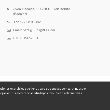
Avda. Badajoz, 45 06400 - Don Benito
(Badajoz)
Tel: : 924 810 382
Email:
Sara@publigifts.com
CIF: B06162051
 opciones o servicios que tiene y para que puedas compartir nuestro
egación, tus preferencias o tu dispositivo. Puedes obtener más