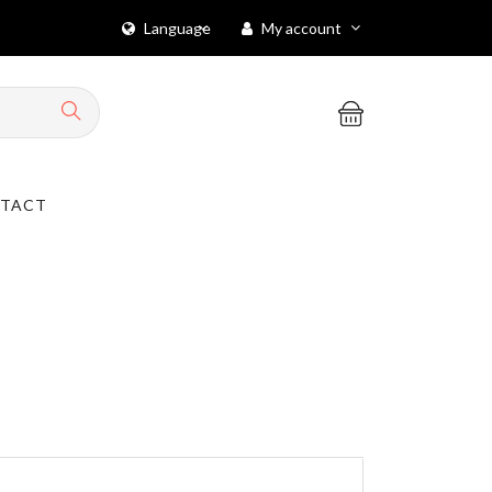
Language
My account
TACT