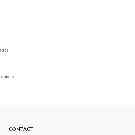
tados
ncluidos
CONTACT