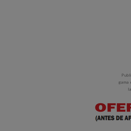
Publ
gama d
l