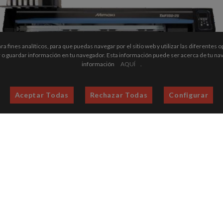
a fines analíticos, para que puedas navegar por el sitio web y utilizar las diferentes
o guardar información en tu navegador. Esta información puede ser acerca de tu nav
información
AQUÍ
.
Aceptar Todas
Rechazar Todas
Configurar