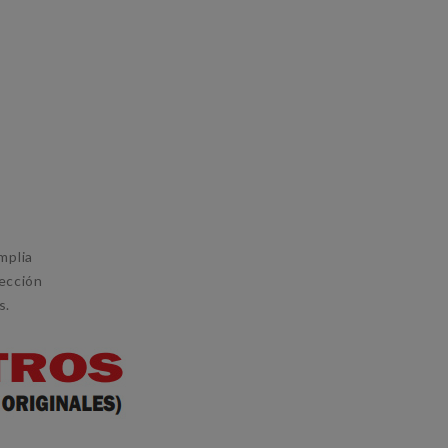
mplia
tección
s.