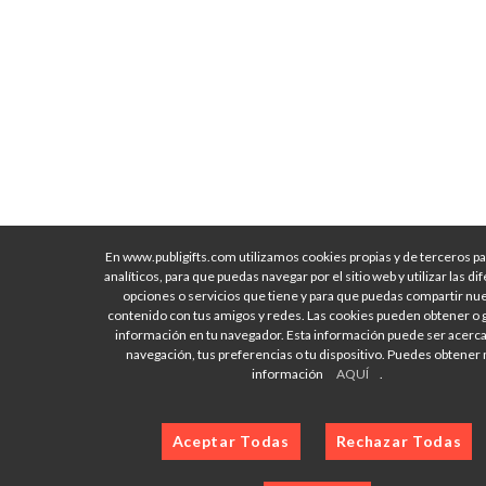
En www.publigifts.com utilizamos cookies propias y de terceros pa
analíticos, para que puedas navegar por el sitio web y utilizar las di
opciones o servicios que tiene y para que puedas compartir nu
contenido con tus amigos y redes. Las cookies pueden obtener o 
información en tu navegador. Esta información puede ser acerca
navegación, tus preferencias o tu dispositivo. Puedes obtener
información
AQUÍ
.
Aceptar Todas
Rechazar Todas