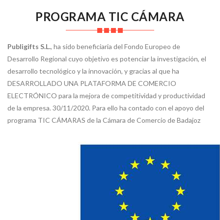
PROGRAMA TIC CÁMARA
Publigifts S.L.
, ha sido beneficiaria del Fondo Europeo de
Desarrollo Regional cuyo objetivo es potenciar la investigación, el
desarrollo tecnológico y la innovación, y gracias al que ha
DESARROLLADO UNA PLATAFORMA DE COMERCIO
ELECTRÓNICO para la mejora de competitividad y productividad
de la empresa. 30/11/2020. Para ello ha contado con el apoyo del
programa TIC CÁMARAS de la Cámara de Comercio de Badajoz