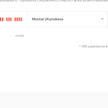
ostrando 0 - 0 produtos CALENDÁRIO ( MÉDIO SERIE B) de 0 resultad
cccto
* IVA y portes no i