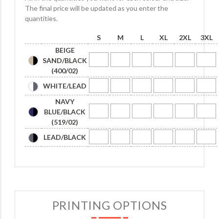
The final price will be updated as you enter the
quantities.
S
M
L
XL
2XL
3XL
BEIGE
SAND/BLACK
(400/02)
WHITE/LEAD
NAVY
BLUE/BLACK
(519/02)
LEAD/BLACK
PRINTING OPTIONS