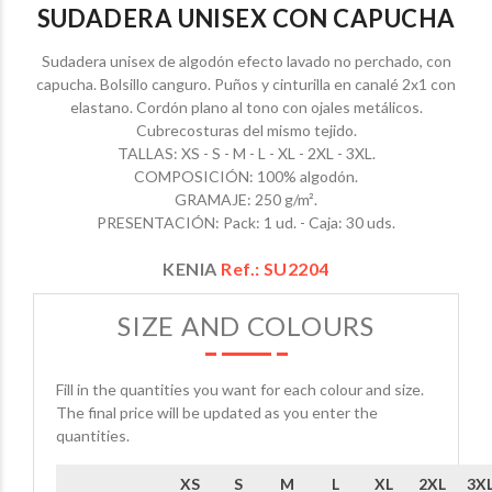
SUDADERA UNISEX CON CAPUCHA
Sudadera unisex de algodón efecto lavado no perchado, con
capucha. Bolsillo canguro. Puños y cinturilla en canalé 2x1 con
elastano. Cordón plano al tono con ojales metálicos.
Cubrecosturas del mismo tejido.
TALLAS: XS - S - M - L - XL - 2XL - 3XL.
COMPOSICIÓN: 100% algodón.
GRAMAJE: 250 g/m².
PRESENTACIÓN: Pack: 1 ud. - Caja: 30 uds.
KENIA
Ref.: SU2204
SIZE AND COLOURS
Fill in the quantities you want for each colour and size.
The final price will be updated as you enter the
quantities.
XS
S
M
L
XL
2XL
3X